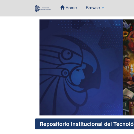
Home
Browse
Skip
navigation
Repositorio Institucional del Tecnol