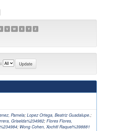
1
U
V
W
X
Y
Z
:
)
enez, Pamela
;
Lopez Ortega, Beatriz Guadalupe.
;
rrera, Griselda%234982
;
Flores Flores,
s%234984
;
Wong Cohen, Xochitl Raquel%398881