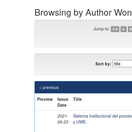
Browsing by Author Wo
Jump to:
0-9
A
B
Sort by:
< previous
Preview
Issue
Title
Date
2021-
Sistema institucional del pro
06-23
y UWE.