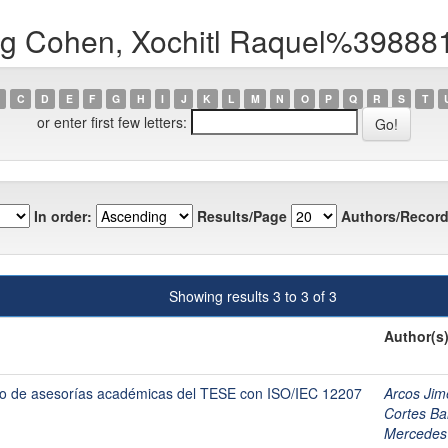
ng Cohen, Xochitl Raquel%39888
C
D
E
F
G
H
I
J
K
L
M
N
O
P
Q
R
S
T
or enter first few letters:
In order:
Results/Page
Authors/Record
Showing results 3 to 3 of 3
Author(s
ceso de asesorías académicas del TESE con ISO/IEC 12207
Arcos Jim
Cortes Ba
Mercede