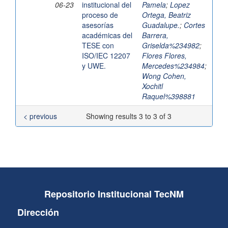
06-23
institucional del
Pamela
;
Lopez
proceso de
Ortega, Beatriz
asesorías
Guadalupe.
;
Cortes
académicas del
Barrera,
TESE con
Griselda%234982
;
ISO/IEC 12207
Flores Flores,
y UWE.
Mercedes%234984
;
Wong Cohen,
Xochitl
Raquel%398881
< previous
Showing results 3 to 3 of 3
Repositorio Institucional TecNM
Dirección