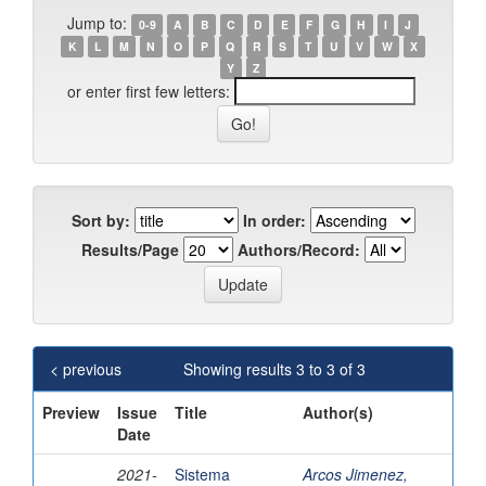
Jump to:
0-9
A
B
C
D
E
F
G
H
I
J
K
L
M
N
O
P
Q
R
S
T
U
V
W
X
Y
Z
or enter first few letters:
Sort by:
In order:
Results/Page
Authors/Record:
< previous
Showing results 3 to 3 of 3
Preview
Issue
Title
Author(s)
Date
2021-
Sistema
Arcos Jimenez,