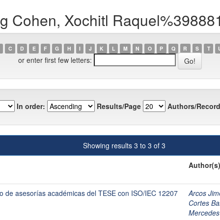
ng Cohen, Xochitl Raquel%39888
C
D
E
F
G
H
I
J
K
L
M
N
O
P
Q
R
S
T
or enter first few letters:
In order:
Results/Page
Authors/Record
Showing results 3 to 3 of 3
Author(s
ceso de asesorías académicas del TESE con ISO/IEC 12207
Arcos Jim
Cortes Ba
Mercede