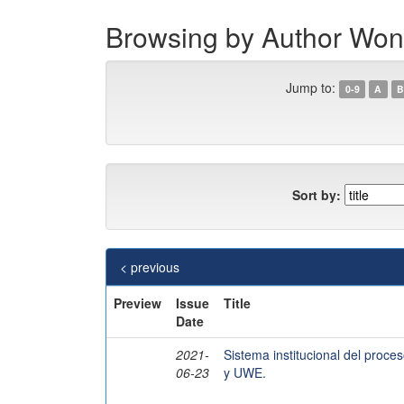
Browsing by Author Wo
Jump to:
0-9
A
B
Sort by:
< previous
Preview
Issue
Title
Date
2021-
Sistema institucional del pro
06-23
y UWE.