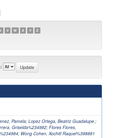
1
U
V
W
X
Y
Z
:
)
enez, Pamela
;
Lopez Ortega, Beatriz Guadalupe.
;
rrera, Griselda%234982
;
Flores Flores,
s%234984
;
Wong Cohen, Xochitl Raquel%398881