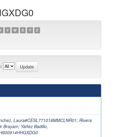
HHGXDG0
U
V
W
X
Y
Z
:
anchez, Laura#CESL771018MMCLNR01
;
Rivera
air Brayam
;
Yañez Badillo,
H900914HHGXDG0