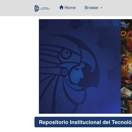
Home
Browse
Skip
navigation
Repositorio Institucional del Tecnol