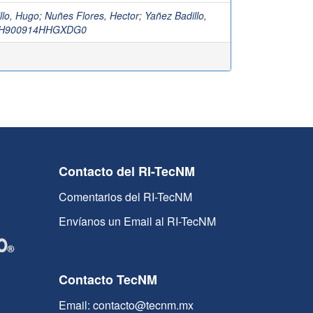
llo, Hugo
;
Nuñes Flores, Hector
;
Yañez Badillo,
H900914HHGXDG0
Contacto del RI-TecNM
Comentarios del RI-TecNM
Envíanos un Email al RI-TecNM
Contacto TecNM
Email: contacto@tecnm.mx