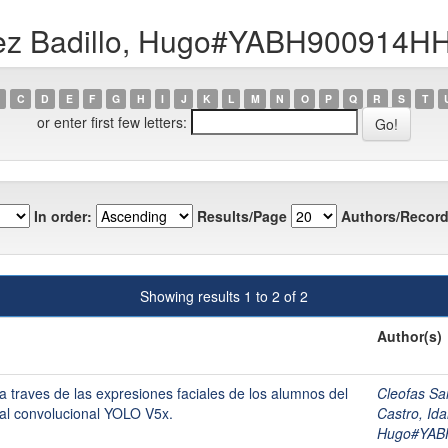
añez Badillo, Hugo#YABH900914
C
D
E
F
G
H
I
J
K
L
M
N
O
P
Q
R
S
T
or enter first few letters:
In order:
Results/Page
Authors/Record
Showing results 1 to 2 of 2
Author(s)
traves de las expresiones faciales de los alumnos del
Cleofas S
al convolucional YOLO V5x.
Castro, Id
Hugo#YAB