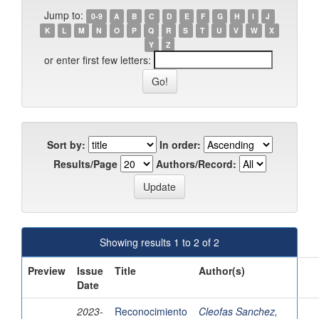
Jump to:
0-9
A
B
C
D
E
F
G
H
I
J
K
L
M
N
O
P
Q
R
S
T
U
V
W
X
Y
Z
or enter first few letters:
Sort by:
In order:
Results/Page
Authors/Record:
Showing results 1 to 2 of 2
Preview
Issue
Title
Author(s)
Date
2023-
Reconocimiento
Cleofas Sanchez,