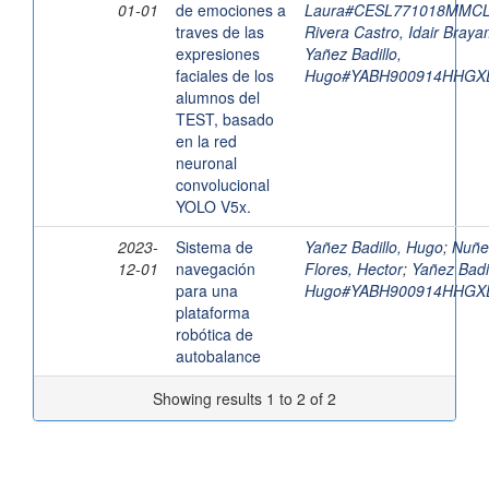
01-01
de emociones a
Laura#CESL771018MMC
traves de las
Rivera Castro, Idair Bray
expresiones
Yañez Badillo,
faciales de los
Hugo#YABH900914HHGX
alumnos del
TEST, basado
en la red
neuronal
convolucional
YOLO V5x.
2023-
Sistema de
Yañez Badillo, Hugo
;
Nuñe
12-01
navegación
Flores, Hector
;
Yañez Badil
para una
Hugo#YABH900914HHGX
plataforma
robótica de
autobalance
Showing results 1 to 2 of 2