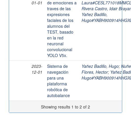
01-01
de emociones a
Laura#CESL771018MMC
traves de las
Rivera Castro, Idair Bray
expresiones
Yañez Badillo,
faciales de los
Hugo#YABH900914HHGX
alumnos del
TEST, basado
en la red
neuronal
convolucional
YOLO V5x.
2023-
Sistema de
Yañez Badillo, Hugo
;
Nuñe
12-01
navegación
Flores, Hector
;
Yañez Badil
para una
Hugo#YABH900914HHGX
plataforma
robótica de
autobalance
Showing results 1 to 2 of 2