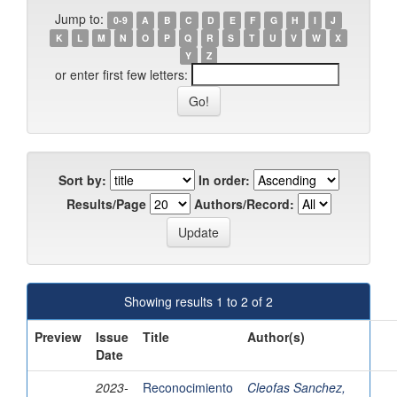
Jump to:
0-9
A
B
C
D
E
F
G
H
I
J
K
L
M
N
O
P
Q
R
S
T
U
V
W
X
Y
Z
or enter first few letters:
Sort by:
In order:
Results/Page
Authors/Record:
Showing results 1 to 2 of 2
Preview
Issue
Title
Author(s)
Date
2023-
Reconocimiento
Cleofas Sanchez,