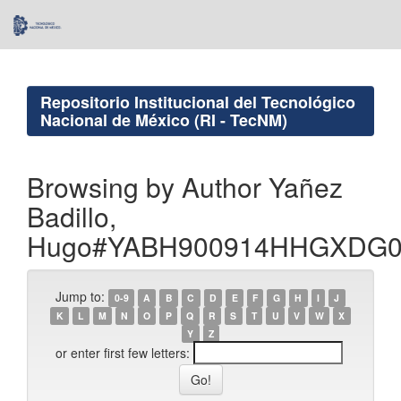
Skip
navigation
Repositorio Institucional del Tecnológico
Nacional de México (RI - TecNM)
Browsing by Author Yañez
Badillo,
Hugo#YABH900914HHGXDG
Jump to:
0-9
A
B
C
D
E
F
G
H
I
J
K
L
M
N
O
P
Q
R
S
T
U
V
W
X
Y
Z
or enter first few letters: