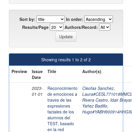
Sort by:
In order:
Results/Page
Authors/Record:
Showing results 1 to 2 of 2
Preview
Issue
Title
Author(s)
Date
2023-
Reconocimiento
Cleofas Sanchez,
01-01
de emociones a
Laura#CESL771018MMC
traves de las
Rivera Castro, Idair Bray
expresiones
Yañez Badillo,
faciales de los
Hugo#YABH900914HHGX
alumnos del
TEST, basado
en la red