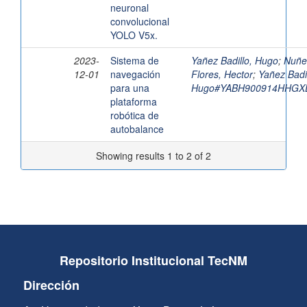
neuronal
convolucional
YOLO V5x.
2023-
Sistema de
Yañez Badillo, Hugo
;
Nuñe
12-01
navegación
Flores, Hector
;
Yañez Badil
para una
Hugo#YABH900914HHGX
plataforma
robótica de
autobalance
Showing results 1 to 2 of 2
Repositorio Institucional TecNM
Dirección