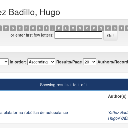
z Badillo, Hugo
C
D
E
F
G
H
I
J
K
L
M
N
O
P
Q
R
S
T
or enter first few letters:
In order:
Results/Page
Authors/Record
Showing results 1 to 1 of 1
Author(s)
a plataforma robótica de autobalance
Yañez Badi
Hugo#YA