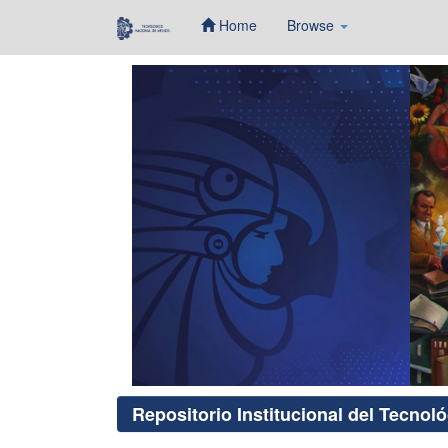
Home
Browse
Skip
navigation
Repositorio Institucional del Tecnol