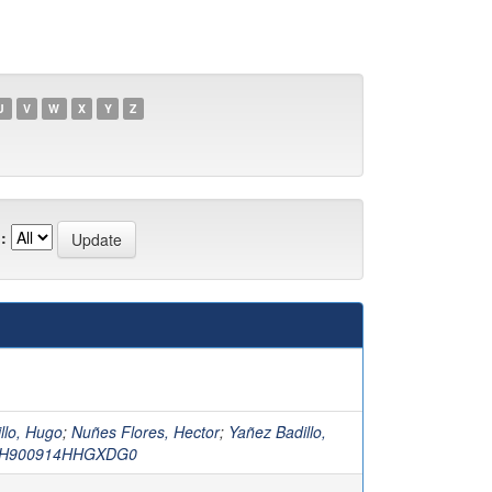
U
V
W
X
Y
Z
:
llo, Hugo
;
Nuñes Flores, Hector
;
Yañez Badillo,
BH900914HHGXDG0