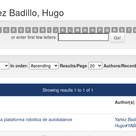
z Badillo, Hugo
C
D
E
F
G
H
I
J
K
L
M
N
O
P
Q
R
S
T
or enter first few letters:
In order:
Results/Page
Authors/Record
Showing results 1 to 1 of 1
Author(s)
a plataforma robótica de autobalance
Yañez Badi
Hugo#YA