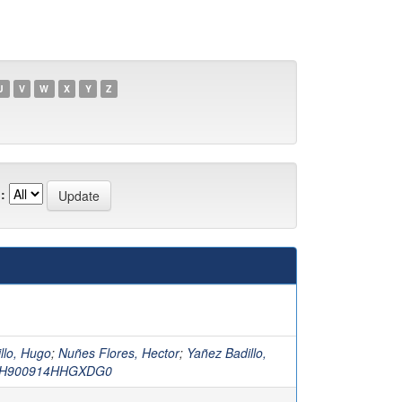
U
V
W
X
Y
Z
:
llo, Hugo
;
Nuñes Flores, Hector
;
Yañez Badillo,
BH900914HHGXDG0