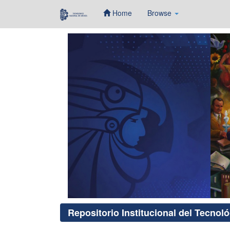
Home
Browse
Skip
navigation
Repositorio Institucional del Tecnol