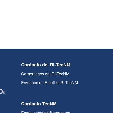
Contacto del RI-TecNM
Comentarios del RI-TecNM
Envíanos un Email al RI-TecNM
Contacto TecNM
Email: contacto@tecnm.mx