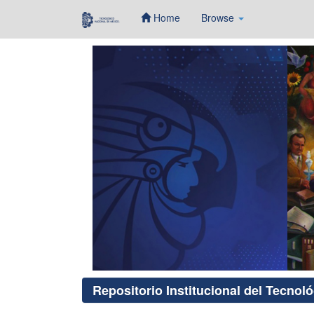
Home
Browse
Skip
navigation
Repositorio Institucional del Tecnol