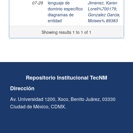
07-29
lenguaje de
Jimenez, Karen
dominio específico
Loreli%700179
;
diagramas de
Gonzalez Garcia,
entidad
Moises% 89383
Showing results 1 to 1 of 1
Repositorio Institucional TecNM
Dirección
Av. Universidad 1200, Xoco, Benito Juárez, 03330
Ciudad de México, CDMX.