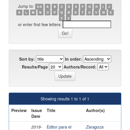
Jump to:
0-9
A
B
C
D
E
F
G
H
I
J
K
L
M
N
O
P
Q
R
S
T
U
V
W
X
Y
Z
or enter first few letters:
Sort by:
In order:
Results/Page
Authors/Record:
Showing results 1 to 1 of 1
Preview
Issue
Title
Author(s)
Date
2019-
Editor para el
Zaragoza