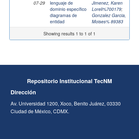
07-29
lenguaje de
Jimenez, Karen
dominio específico
Loreli%700179
;
diagramas de
Gonzalez Garcia,
entidad
Moises% 89383
Showing results 1 to 1 of 1
Repositorio Institucional TecNM
Dirección
Av. Universidad 1200, Xoco, Benito Juárez, 03330
Ciudad de México, CDMX.