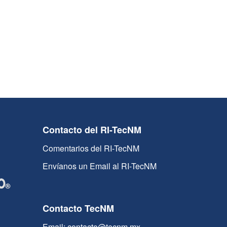
Contacto del RI-TecNM
Comentarios del RI-TecNM
Envíanos un Email al RI-TecNM
Contacto TecNM
Email: contacto@tecnm.mx