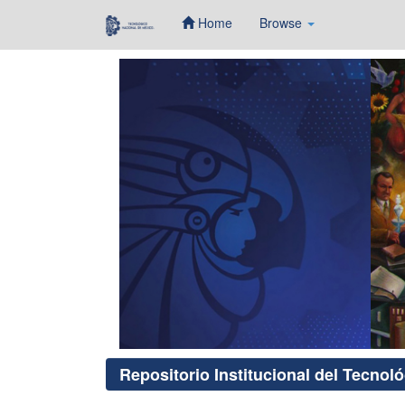
Home
Browse
Skip
navigation
Repositorio Institucional del Tecnol