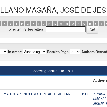
ARELLANO MAGAÑA, JOSÉ DE JE
C
D
E
F
G
H
I
J
K
L
M
N
O
P
Q
R
S
T
or enter first few letters:
In order:
Results/Page
Authors/Record
Showing results 1 to 1 of 1
Author(s
STEMA ACUAPÓNICO SUSTENTABLE MEDIANTE EL USO
TRIANA 
MAGALL
JESÚS
;