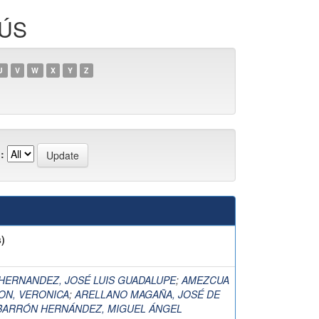
SÚS
U
V
W
X
Y
Z
:
)
HERNANDEZ, JOSÉ LUIS GUADALUPE
;
AMEZCUA
ON, VERONICA
;
ARELLANO MAGAÑA, JOSÉ DE
BARRÓN HERNÁNDEZ, MIGUEL ÁNGEL