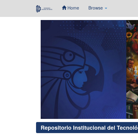
Home
Browse
Skip
navigation
Repositorio Institucional del Tecnol