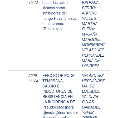
10-12
bacterias acido
ESTRADA,
lácticas como
PEDRO
;
inhibidores del
ARROYO
hongo Fusarium sp.,
VALDES,
en zarzamora
MARTHA
(Rubus sp.)
ELENA
;
MAGAÑA
MARQUEZ,
MONSERRAT
;
VELAZQUEZ
HERNANDEZ,
MARIA DE
LOURDES
2025-
EFECTO DE PODA
VELÁZQUEZ
06-24
TEMPRANA,
HERNÁNDEZ,
CALCIO E
MA. DE
INDUCTORES DE
LOURDES
;
RESISTENCIA EN
VALDIVIA
LA INCIDENCIA DE
ROJAS,
Pseudocercospora
GAMALIEL
;
fijiensis (Sinónimo de
YÉPEZ
Mycosphaerella
TORRES,