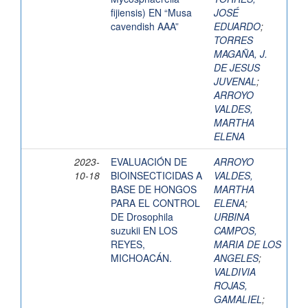
fijiensis) EN “Musa
JOSÉ
cavendish AAA”
EDUARDO
;
TORRES
MAGAÑA, J.
DE JESUS
JUVENAL
;
ARROYO
VALDES,
MARTHA
ELENA
2023-
EVALUACIÓN DE
ARROYO
10-18
BIOINSECTICIDAS A
VALDES,
BASE DE HONGOS
MARTHA
PARA EL CONTROL
ELENA
;
DE Drosophila
URBINA
suzukii EN LOS
CAMPOS,
REYES,
MARIA DE LOS
MICHOACÁN.
ANGELES
;
VALDIVIA
ROJAS,
GAMALIEL
;