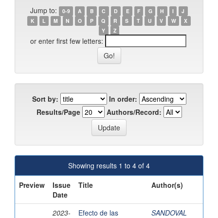
Jump to:
0-9
A
B
C
D
E
F
G
H
I
J
K
L
M
N
O
P
Q
R
S
T
U
V
W
X
Y
Z
or enter first few letters:
Sort by:
In order:
Results/Page
Authors/Record:
Showing results 1 to 4 of 4
Preview
Issue
Title
Author(s)
Date
2023-
Efecto de las
SANDOVAL