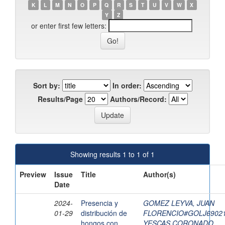
K
L
M
N
O
P
Q
R
S
T
U
V
W
X
Y
Z
or enter first few letters:
Sort by:
In order:
Results/Page
Authors/Record:
Showing results 1 to 1 of 1
Preview
Issue
Title
Author(s)
Date
2024-
Presencia y
GOMEZ LEYVA, JUAN
01-29
distribución de
FLORENCIO#GOLJ6902
hongos con
YESCAS CORONADO,