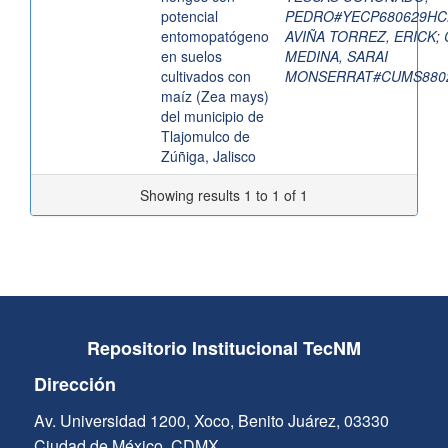
potencial
PEDRO#YECP680629HC
entomopatógeno
AVIÑA TORREZ, ERICK
;
en suelos
MEDINA, SARAI
cultivados con
MONSERRAT#CUMS880
maíz (Zea mays)
del municipio de
Tlajomulco de
Zúñiga, Jalisco
Showing results 1 to 1 of 1
Repositorio Institucional TecNM
Dirección
Av. Universidad 1200, Xoco, Benito Juárez, 03330
Ciudad de México, CDMX.