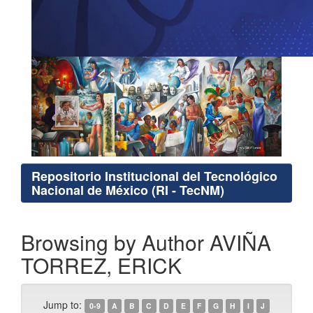
Repositorio Institucional del Tecnológico
Nacional de México (RI - TecNM)
Browsing by Author AVIÑA
TORREZ, ERICK
Jump to:
0-9
A
B
C
D
E
F
G
H
I
J