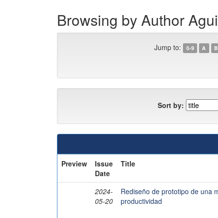
Browsing by Author Agui
Jump to:
0-9
A
B
Sort by:
Preview
Issue
Title
Date
2024-
Rediseño de prototipo de una m
05-20
productividad