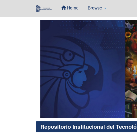
Home
Browse
Skip
navigation
Repositorio Institucional del Tecnol