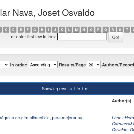
lar Nava, Joset Osvaldo
C
D
E
F
G
H
I
J
K
L
M
N
O
P
Q
R
S
T
or enter first few letters:
In order:
Results/Page
Authors/Record
Showing results 1 to 1 of 1
Author(s)
áquina de giro alimenticio, para mejorar su
López Hern
Carmen%L
Osvaldo
;
Go