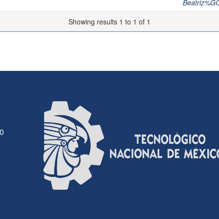
Beatriz%
Showing results 1 to 1 of 1
30