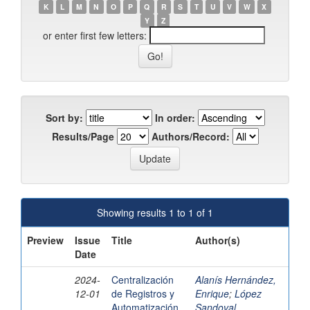
K
L
M
N
O
P
Q
R
S
T
U
V
W
X
Y
Z
or enter first few letters:
Sort by:
In order:
Results/Page
Authors/Record:
Showing results 1 to 1 of 1
Preview
Issue
Title
Author(s)
Date
2024-
Centralización
Alanís Hernández,
12-01
de Registros y
Enrique
;
López
Automatización
Sandoval,