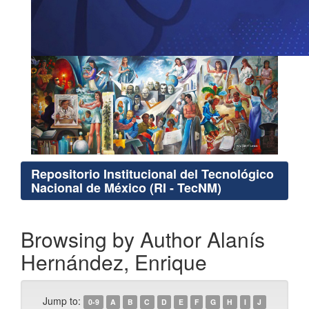
Repositorio Institucional del Tecnológico
Nacional de México (RI - TecNM)
Browsing by Author Alanís
Hernández, Enrique
Jump to:
0-9
A
B
C
D
E
F
G
H
I
J