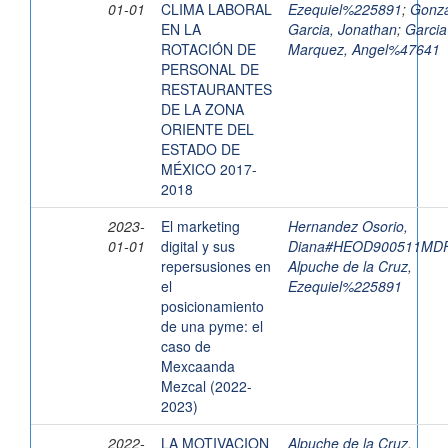
01-01
CLIMA LABORAL
Ezequiel%225891
;
Gonza
EN LA
Garcia, Jonathan
;
Garcia
ROTACIÓN DE
Marquez, Angel%47641
PERSONAL DE
RESTAURANTES
DE LA ZONA
ORIENTE DEL
ESTADO DE
MÉXICO 2017-
2018
2023-
El marketing
Hernandez Osorio,
01-01
digital y sus
Diana#HEOD900511MD
repersusiones en
Alpuche de la Cruz,
el
Ezequiel%225891
posicionamiento
de una pyme: el
caso de
Mexcaanda
Mezcal (2022-
2023)
2022-
LA MOTIVACION
Alpuche de la Cruz,