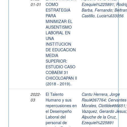
01-01
COMO
Ezequiel%225891
;
Rodri
ESTRATEGIA
Barba, Fernando
;
Beltra
PARA
Castillo, Lucia%633056
MINIMIZAR EL
AUSENTISMO
LABORAL EN
UNA
INSTITUCION
DE EDUCACION
MEDIA
SUPERIOR:
ESTUDIO CASO
COBAEM 31
CHICOLOAPAN II
(2018 - 2019).
2022-
El Talento
Cantu Herrera, Jorge
03
Humano y sus
Raul#267764
;
Cervantes
repercusiones en
Morales, Clotilde#86651
el Desempeño
Vazquez, Gerardo Jesus
;
Laboral del
Alpuche de la Cruz,
personal de
Ezequiel%225891