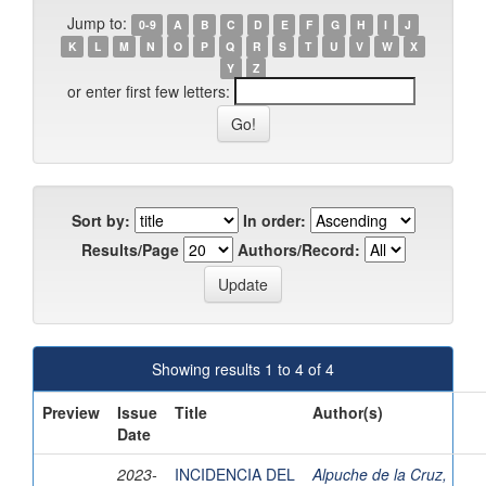
Jump to:
0-9
A
B
C
D
E
F
G
H
I
J
K
L
M
N
O
P
Q
R
S
T
U
V
W
X
Y
Z
or enter first few letters:
Sort by:
In order:
Results/Page
Authors/Record:
Showing results 1 to 4 of 4
Preview
Issue
Title
Author(s)
Date
2023-
INCIDENCIA DEL
Alpuche de la Cruz,