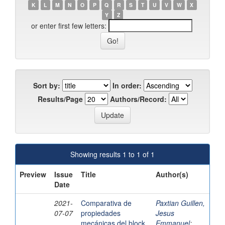
K
L
M
N
O
P
Q
R
S
T
U
V
W
X
Y
Z
or enter first few letters:
Sort by:
In order:
Results/Page
Authors/Record:
Showing results 1 to 1 of 1
Preview
Issue
Title
Author(s)
Date
2021-
Comparativa de
Paxtian Guillen,
07-07
propiedades
Jesus
mecánicas del block
Emmanuel
;