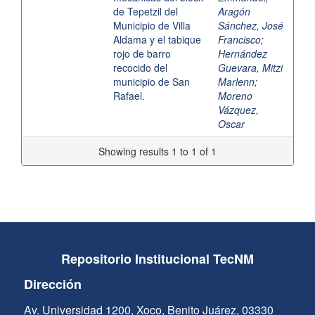
de Tepetzil del
Aragón
Municipio de Villa
Sánchez, José
Aldama y el tabique
Francisco
;
rojo de barro
Hernández
recocido del
Guevara, Mitzi
municipio de San
Marlenn
;
Rafael.
Moreno
Vázquez,
Oscar
Showing results 1 to 1 of 1
Repositorio Institucional TecNM
Dirección
Av. Universidad 1200, Xoco, Benito Juárez, 03330