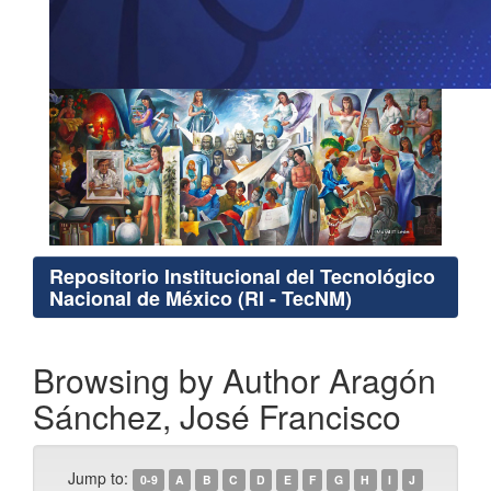
Repositorio Institucional del Tecnológico
Nacional de México (RI - TecNM)
Browsing by Author Aragón
Sánchez, José Francisco
Jump to:
0-9
A
B
C
D
E
F
G
H
I
J