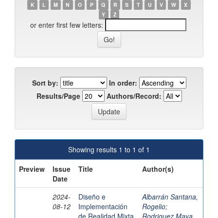
K
L
M
N
O
P
Q
R
S
T
U
V
W
X
Y
Z
or enter first few letters:
Sort by:
In order:
Results/Page
Authors/Record:
Showing results 1 to 1 of 1
Preview
Issue
Title
Author(s)
Date
2024-
Diseño e
Albarrán Santana,
08-12
Implementación
Rogelio
;
de Realidad Mixta
Rodriguez Maya,