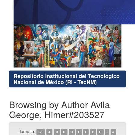
Repositorio Institucional del Tecnológico
Nacional de México (RI - TecNM)
Browsing by Author Avila
George, Himer#203527
Jump to:
0-9
A
B
C
D
E
F
G
H
I
J