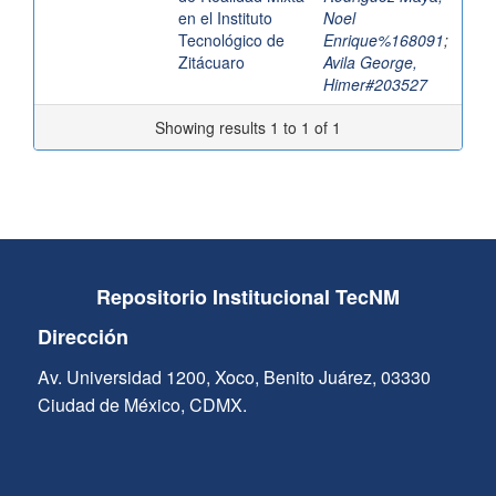
en el Instituto
Noel
Tecnológico de
Enrique%168091
;
Zitácuaro
Avila George,
Himer#203527
Showing results 1 to 1 of 1
Repositorio Institucional TecNM
Dirección
Av. Universidad 1200, Xoco, Benito Juárez, 03330
Ciudad de México, CDMX.