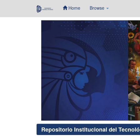
Home
Browse
Skip
navigation
Repositorio Institucional del Tecnol