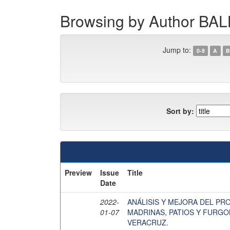
Browsing by Author 
Jump to:
0-9
A
B
Sort by:
Preview
Issue
Title
Date
2022-
ANÁLISIS Y MEJORA DEL PR
01-07
MADRINAS, PATIOS Y FURG
VERACRUZ.