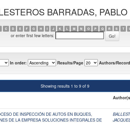
BALLESTEROS BARRADAS, PABLO
C
D
E
F
G
H
I
J
K
L
M
N
O
P
Q
R
S
T
or enter first few letters:
In order:
Results/Page
Authors/Record
Showing results 1 to 9 of 9
Author(s
OCESO DE INSPECCIÓN DE AUTOS EN BUQUES,
BALLES
ONES DE LA EMPRESA SOLUCIONES INTEGRALES DE
JACQUE