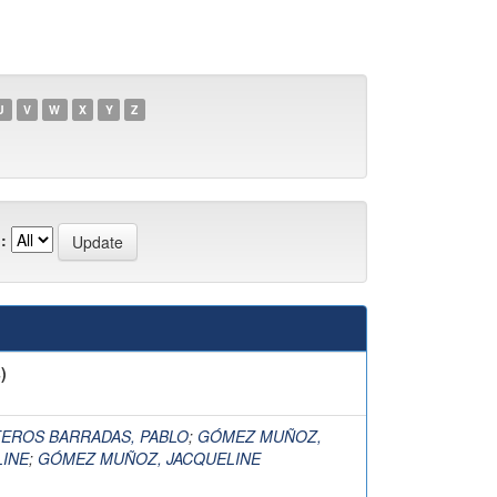
U
V
W
X
Y
Z
:
)
TEROS BARRADAS, PABLO
;
GÓMEZ MUÑOZ,
LINE
;
GÓMEZ MUÑOZ, JACQUELINE