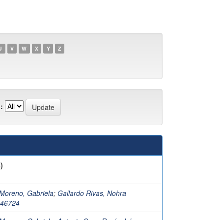
U
V
W
X
Y
Z
:
)
Moreno, Gabriela
;
Gallardo Rivas, Nohra
%46724