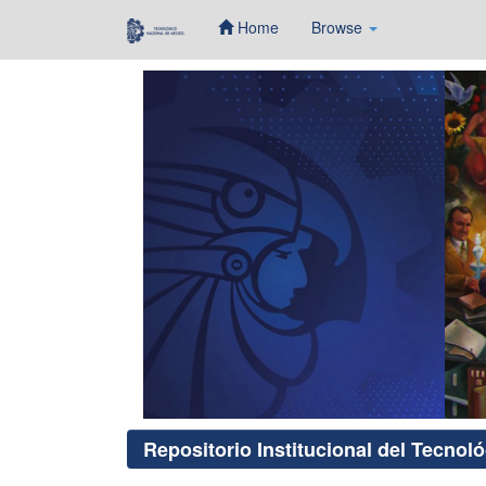
Home
Browse
Skip
navigation
Repositorio Institucional del Tecnol