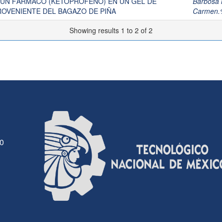
 UN FÁRMACO (KETOPROFENO) EN UN GEL DE
Barbosa 
ROVENIENTE DEL BAGAZO DE PIÑA
Carmen.
Showing results 1 to 2 of 2
30