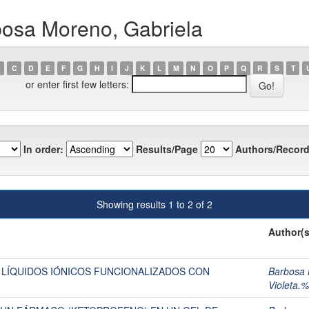
bosa Moreno, Gabriela
C
D
E
F
G
H
I
J
K
L
M
N
O
P
Q
R
S
T
or enter first few letters:
In order:
Results/Page
Authors/Record
Showing results 1 to 2 of 2
Author(s
 LÍQUIDOS IÓNICOS FUNCIONALIZADOS CON
Barbosa 
Violeta.