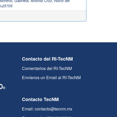
Moreno, Gabriela
;
Antonio Cruz, Rocío del
%25705
Contacto del RI-TecNM
Comentarios del RI-TecNM
Envíanos un Email al RI-TecNM
Contacto TecNM
Email: contacto@tecnm.mx