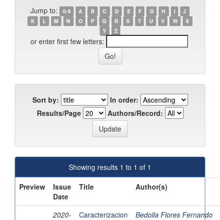
Jump to:
0-9
A
B
C
D
E
F
G
H
I
J
K
L
M
N
O
P
Q
R
S
T
U
V
W
X
Y
Z
or enter first few letters:
Sort by:
In order:
Results/Page
Authors/Record:
Showing results 1 to 1 of 1
Preview
Issue
Title
Author(s)
Date
2020-
Caracterizacion
Bedolla Flores Fernando