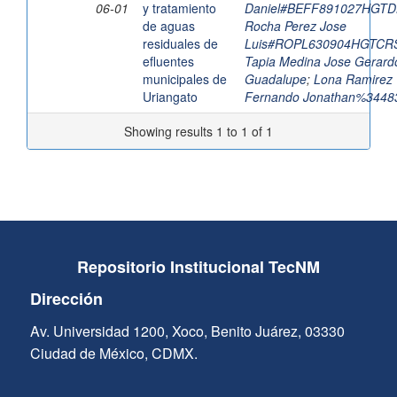
06-01
y tratamiento
Daniel#BEFF891027HGT
de aguas
Rocha Perez Jose
residuales de
Luis#ROPL630904HGTCR
efluentes
Tapia Medina Jose Gerard
municipales de
Guadalupe
;
Lona Ramirez
Uriangato
Fernando Jonathan%3448
Showing results 1 to 1 of 1
Repositorio Institucional TecNM
Dirección
Av. Universidad 1200, Xoco, Benito Juárez, 03330
Ciudad de México, CDMX.