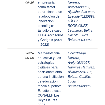
08-20
empresarial
Herrera,
como factor
Arely%633057
;
determinante en
Alpuche dela cruz,
la adopción de
Ezequiel%225891
;
innovación
LÓPEZ
tecnológica:
RODRIGUEZ,
Estudio de caso
Leonardo
;
Beltran
TERA Accesorios
Castillo, Lucia
y Gadgets (2021
Beltran%633056
– 2022)
2025-
Mercadotecnia
Goroztizaga
09-09
educativa y Las
Herrera,
estrategias
Arely%633057
;
digitales para
Ramírez Ramírez,
posicionamiento
Alvaro%564887
;
de una institución
Beltran Castillo,
de educación
Lucia
media superior:
Beltran%633056
Estudio de caso
CONALEP Los
Reyes la Paz
2024