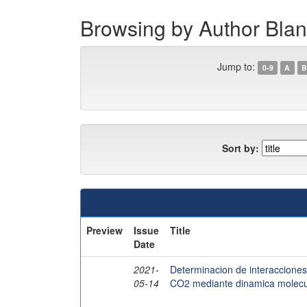
Browsing by Author B
Jump to:
0-9
A
B
Sort by:
Preview
Issue
Title
Date
2021-
Determinacion de interacciones 
05-14
CO2 mediante dinamica molecu