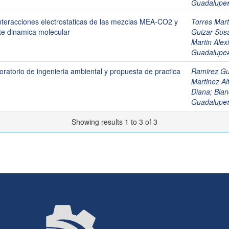
Guadalup
interacciones electrostaticas de las mezclas MEA-CO2 y
Torres Ma
e dinamica molecular
Guizar S
Martin Alex
Guadalup
oratorio de ingenieria ambiental y propuesta de practica
Ramirez G
Martinez 
Diana
;
Blan
Guadalup
Showing results 1 to 3 of 3