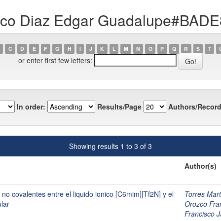
lanco Diaz Edgar Guadalupe#BA
C
D
E
F
G
H
I
J
K
L
M
N
O
P
Q
R
S
T
or enter first few letters:
In order:
Results/Page
Authors/Record
Showing results 1 to 3 of 3
Author(s)
no covalentes entre el liquido ionico [C6mim][Tf2N] y el
Torres Ma
lar
Orozco F
Francisco J