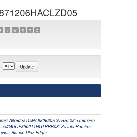
DE871206HACLZD05
U
V
W
X
Y
Z
:
rtinez Alfredo#TOMA880630HGTRRL08
;
Guerrero
ranco#GUOF850211HGTRRR08
;
Zavala Ramirez
avier
;
Blanco Diaz Edgar