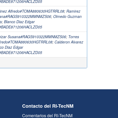
e#BADE871206HACLZD05
rtinez Alfredo#TOMA880630HGTRRL08
;
Ramirez
usana#RAGS910322MMNMZS06
;
Olmedo Guzman
is
;
Blanco Diaz Edgar
e#BADE871206HACLZD05
uizar Susana#RAGS910322MMNMZS06
;
Torres
Alfredo#TOMA880630HGTRRL08
;
Calderon Alvarez
co Diaz Edgar
e#BADE871206HACLZD05
Contacto del RI-TecNM
Comentarios del RI-TecNM