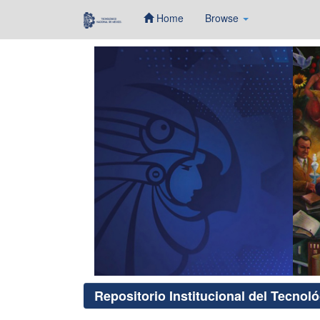
Home
Browse
Skip
navigation
Repositorio Institucional del Tecnol