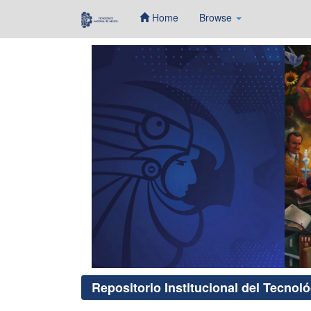
Home
Browse
Skip
navigation
Repositorio Institucional del Tecnol