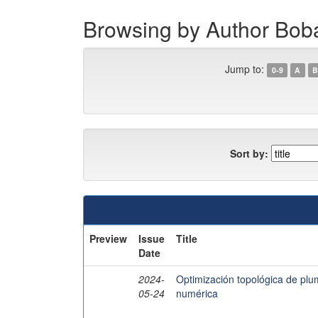
Browsing by Author Boba
Jump to:
0-9
A
B
Sort by:
Preview
Issue
Title
Date
2024-
Optimización topológica de pl
05-24
numérica