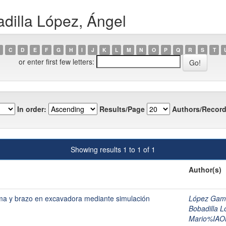
dilla López, Ángel
C
D
E
F
G
H
I
J
K
L
M
N
O
P
Q
R
S
T
or enter first few letters:
In order:
Results/Page
Authors/Record
Showing results 1 to 1 of 1
Author(s)
uma y brazo en excavadora mediante simulación
López Ga
Bobadilla L
Mario%IA