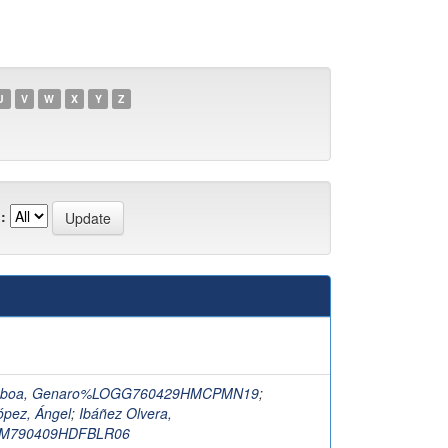
U
V
W
X
Y
Z
:
mboa, Genaro%LOGG760429HMCPMN19
;
ópez, Ángel
;
Ibáñez Olvera,
OM790409HDFBLR06