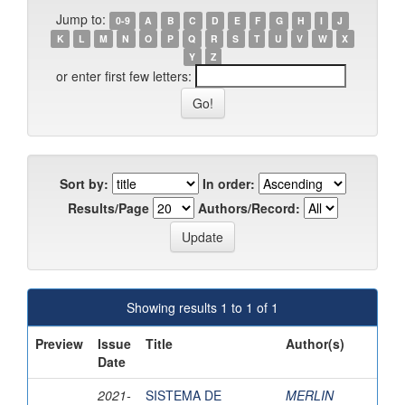
Jump to:
0-9
A
B
C
D
E
F
G
H
I
J
K
L
M
N
O
P
Q
R
S
T
U
V
W
X
Y
Z
or enter first few letters:
Sort by:
In order:
Results/Page
Authors/Record:
Showing results 1 to 1 of 1
Preview
Issue
Title
Author(s)
Date
2021-
SISTEMA DE
MERLIN