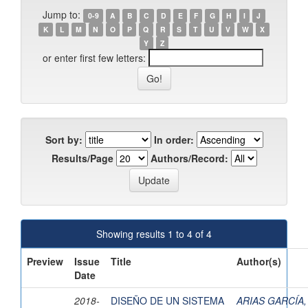
Jump to:
0-9
A
B
C
D
E
F
G
H
I
J
K
L
M
N
O
P
Q
R
S
T
U
V
W
X
Y
Z
or enter first few letters:
Sort by:
In order:
Results/Page
Authors/Record:
Showing results 1 to 4 of 4
Preview
Issue
Title
Author(s)
Date
2018-
DISEÑO DE UN SISTEMA
ARIAS GARCÍA,