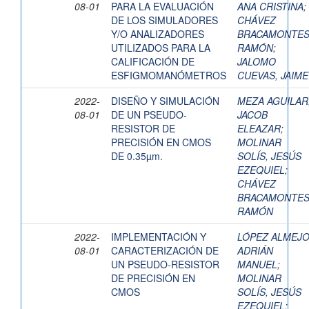
08-01
PARA LA EVALUACIÓN
ANA CRISTINA
;
DE LOS SIMULADORES
CHÁVEZ
Y/O ANALIZADORES
BRACAMONTES
UTILIZADOS PARA LA
RAMÓN
;
CALIFICACIÓN DE
JALOMO
ESFIGMOMANÓMETROS
CUEVAS, JAIME
2022-
DISEÑO Y SIMULACIÓN
MEZA AGUILAR
08-01
DE UN PSEUDO-
JACOB
RESISTOR DE
ELEAZAR
;
PRECISIÓN EN CMOS
MOLINAR
DE 0.35µm.
SOLÍS, JESÚS
EZEQUIEL
;
CHÁVEZ
BRACAMONTES
RAMÓN
2022-
IMPLEMENTACIÓN Y
LÓPEZ ALMEJO
08-01
CARACTERIZACIÓN DE
ADRIÁN
UN PSEUDO-RESISTOR
MANUEL
;
DE PRECISIÓN EN
MOLINAR
CMOS
SOLÍS, JESÚS
EZEQUIEL
;