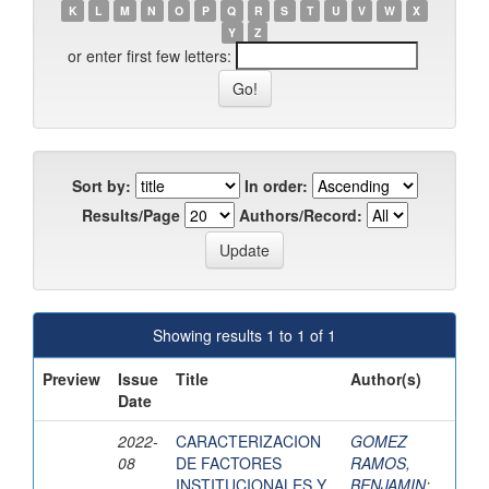
K
L
M
N
O
P
Q
R
S
T
U
V
W
X
Y
Z
or enter first few letters:
Sort by:
In order:
Results/Page
Authors/Record:
Showing results 1 to 1 of 1
Preview
Issue
Title
Author(s)
Date
2022-
CARACTERIZACION
GOMEZ
08
DE FACTORES
RAMOS,
INSTITUCIONALES Y
BENJAMIN
;