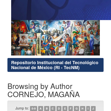
Repositorio Institucional del Tecnológico
Nacional de México (RI - TecNM)
Browsing by Author
CORNEJO, MAGAÑA
Jump to:
0-9
A
B
C
D
E
F
G
H
I
J