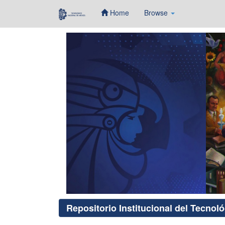
Home
Browse
Skip
navigation
Repositorio Institucional del Tecnol