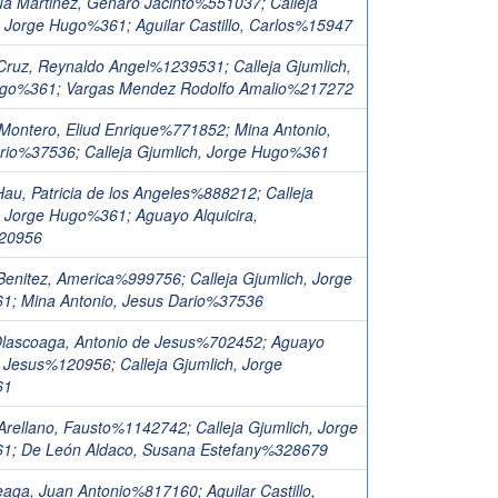
ua Martinez, Genaro Jacinto%551037
;
Calleja
, Jorge Hugo%361
;
Aguilar Castillo, Carlos%15947
Cruz, Reynaldo Angel%1239531
;
Calleja Gjumlich,
ugo%361
;
Vargas Mendez Rodolfo Amalio%217272
ontero, Eliud Enrique%771852
;
Mina Antonio,
ario%37536
;
Calleja Gjumlich, Jorge Hugo%361
Hau, Patricia de los Angeles%888212
;
Calleja
, Jorge Hugo%361
;
Aguayo Alquicira,
20956
Benitez, America%999756
;
Calleja Gjumlich, Jorge
61
;
Mina Antonio, Jesus Dario%37536
 Olascoaga, Antonio de Jesus%702452
;
Aguayo
a, Jesus%120956
;
Calleja Gjumlich, Jorge
61
Arellano, Fausto%1142742
;
Calleja Gjumlich, Jorge
61
;
De León Aldaco, Susana Estefany%328679
eaga, Juan Antonio%817160
;
Aguilar Castillo,