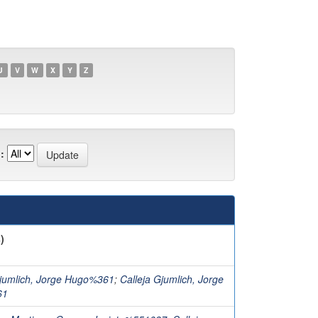
U
V
W
X
Y
Z
:
)
Gjumlich, Jorge Hugo%361
;
Calleja Gjumlich, Jorge
61