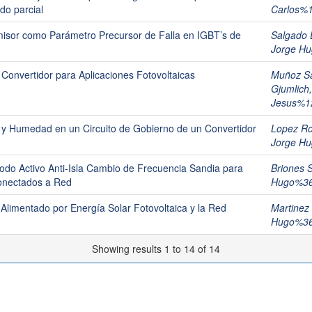
o parcial
Carlos%
misor como Parámetro Precursor de Falla en IGBT’s de
Salgado 
Jorge H
Convertidor para Aplicaciones Fotovoltaicas
Muñoz S
Gjumlich
Jesus%1
y Humedad en un Circuito de Gobierno de un Convertidor
Lopez R
Jorge H
todo Activo Anti-Isla Cambio de Frecuencia Sandia para
Briones 
conectados a Red
Hugo%3
Alimentado por Energía Solar Fotovoltaica y la Red
Martinez
Hugo%3
Showing results 1 to 14 of 14