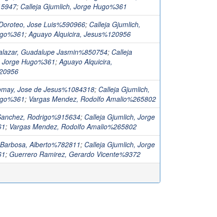
15947
;
Calleja Gjumlich, Jorge Hugo%361
Doroteo, Jose Luis%590966
;
Calleja Gjumlich,
ugo%361
;
Aguayo Alquicira, Jesus%120956
alazar, Guadalupe Jasmin%850754
;
Calleja
, Jorge Hugo%361
;
Aguayo Alquicira,
20956
omay, Jose de Jesus%1084318
;
Calleja Gjumlich,
ugo%361
;
Vargas Mendez, Rodolfo Amalio%265802
Sanchez, Rodrigo%915634
;
Calleja Gjumlich, Jorge
61
;
Vargas Mendez, Rodolfo Amalio%265802
 Barbosa, Alberto%782811
;
Calleja Gjumlich, Jorge
61
;
Guerrero Ramirez, Gerardo Vicente%9372