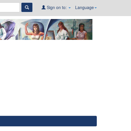
Sign on to:
Language