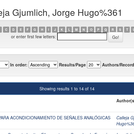
leja Gjumlich, Jorge Hugo%361
C
D
E
F
G
H
I
J
K
L
M
N
O
P
Q
R
S
T
or enter first few letters:
In order:
Results/Page
Authors/Record
Showing results 1 to 14 of 14
Author(s
PARA ACONDICIONAMIENTO DE SEÑALES ANALÓGICAS
Calleja 
Hugo%3