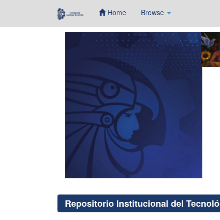
Home
Browse
Skip
navigation
Repositorio Institucional del Tecnol