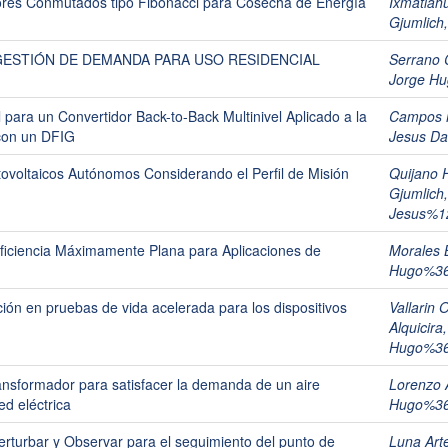
ores Conmutados tipo Fibonacci para Cosecha de Energía
Ixmatlah
Gjumlich
GESTIÓN DE DEMANDA PARA USO RESIDENCIAL
Serrano 
Jorge H
para un Convertidor Back-to-Back Multinivel Aplicado a la
Campos M
con un DFIG
Jesus D
ovoltaicos Autónomos Considerando el Perfil de Misión
Quijano 
Gjumlich
Jesus%1
Eficiencia Máximamente Plana para Aplicaciones de
Morales 
Hugo%3
ión en pruebas de vida acelerada para los dispositivos
Vallarin
Alquicir
Hugo%3
ransformador para satisfacer la demanda de un aire
Lorenzo 
ed eléctrica
Hugo%3
erturbar y Observar para el seguimiento del punto de
Luna Art