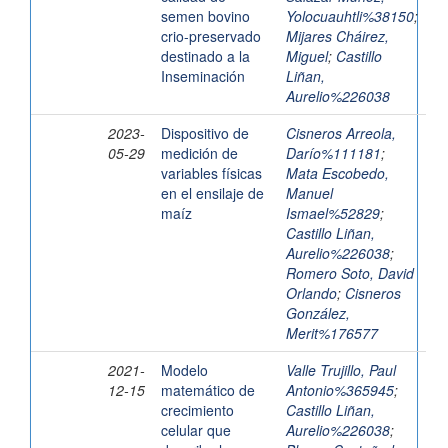
semen bovino
Yolocuauhtli%38150
;
crio-preservado
Mijares Cháirez,
destinado a la
Miguel
;
Castillo
Inseminación
Liñan,
Aurelio%226038
2023-
Dispositivo de
Cisneros Arreola,
05-29
medición de
Darío%111181
;
variables físicas
Mata Escobedo,
en el ensilaje de
Manuel
maíz
Ismael%52829
;
Castillo Liñan,
Aurelio%226038
;
Romero Soto, David
Orlando
;
Cisneros
González,
Merit%176577
2021-
Modelo
Valle Trujillo, Paul
12-15
matemático de
Antonio%365945
;
crecimiento
Castillo Liñan,
celular que
Aurelio%226038
;