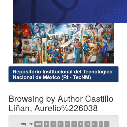
Repositorio Institucional del Tecnológico
Nacional de México (RI - TecNM)
Browsing by Author Castillo
Liñan, Aurelio%226038
Jump to:
0-9
A
B
C
D
E
F
G
H
I
J