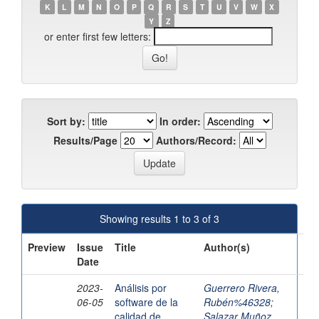
K
L
M
N
O
P
Q
R
S
T
U
V
W
X
Y
Z
or enter first few letters:
Sort by:
In order:
Results/Page
Authors/Record:
Showing results 1 to 3 of 3
Preview
Issue
Title
Author(s)
Date
2023-
Análisis por
Guerrero Rivera,
06-05
software de la
Rubén%46328
;
calidad de
Salazar Muñoz,