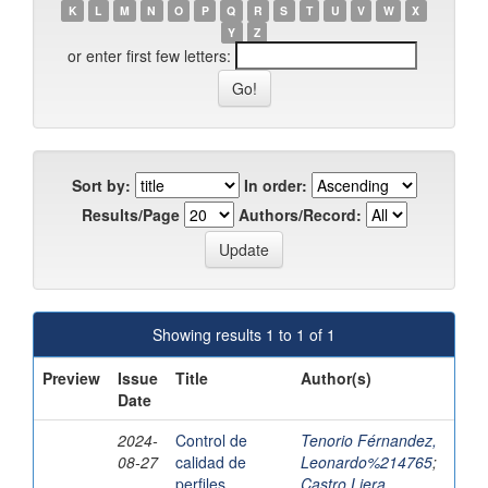
K
L
M
N
O
P
Q
R
S
T
U
V
W
X
Y
Z
or enter first few letters:
Sort by:
In order:
Results/Page
Authors/Record:
Showing results 1 to 1 of 1
Preview
Issue
Title
Author(s)
Date
2024-
Control de
Tenorio Férnandez,
08-27
calidad de
Leonardo%214765
;
perfiles
Castro Liera,