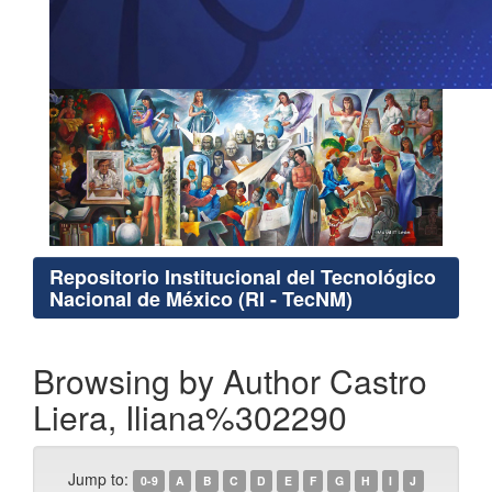
Repositorio Institucional del Tecnológico
Nacional de México (RI - TecNM)
Browsing by Author Castro
Liera, Iliana%302290
Jump to:
0-9
A
B
C
D
E
F
G
H
I
J