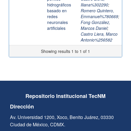
hidrográficos
Iliana%302290
;
basado en
Romero Quintero,
redes
Emmanuel%780669
;
neuronales
Fong González,
artificiales
Marcos Daniel
;
Castro Liera, Marco
Antonio%256582
Showing results 1 to 1 of 1
Repositorio Institucional TecNM
Dirección
Av. Universidad 1200, Xoco, Benito Juárez, 03330
Ciudad de México, CDMX.