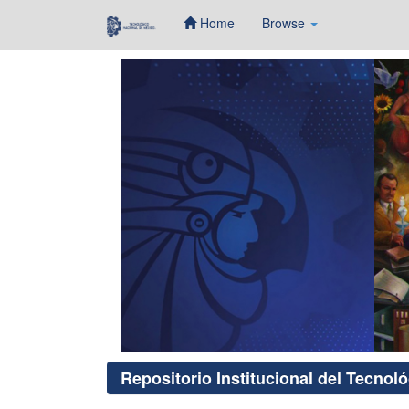
Home
Browse
Skip
navigation
Repositorio Institucional del Tecnol