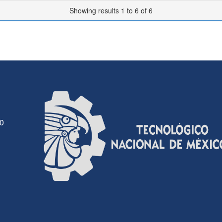
Showing results 1 to 6 of 6
30