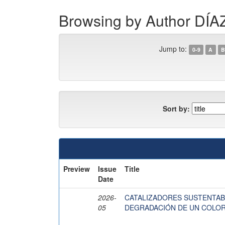
Browsing by Author D
Jump to:
0-9
A
B
Sort by:
Preview
Issue
Title
Date
2026-
CATALIZADORES SUSTENTABL
05
DEGRADACIÓN DE UN COLOR