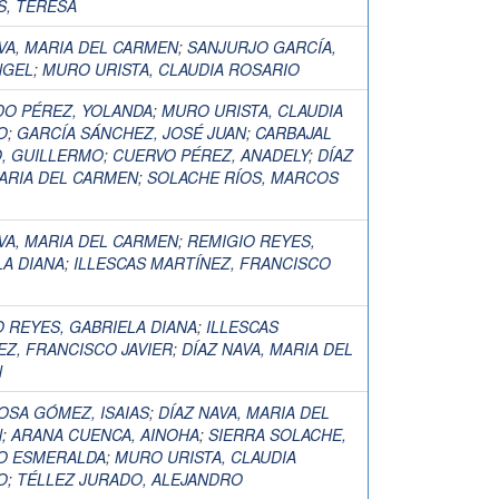
S, TERESA
VA, MARIA DEL CARMEN
;
SANJURJO GARCÍA,
NGEL
;
MURO URISTA, CLAUDIA ROSARIO
DO PÉREZ, YOLANDA
;
MURO URISTA, CLAUDIA
O
;
GARCÍA SÁNCHEZ, JOSÉ JUAN
;
CARBAJAL
, GUILLERMO
;
CUERVO PÉREZ, ANADELY
;
DÍAZ
MARIA DEL CARMEN
;
SOLACHE RÍOS, MARCOS
VA, MARIA DEL CARMEN
;
REMIGIO REYES,
LA DIANA
;
ILLESCAS MARTÍNEZ, FRANCISCO
 REYES, GABRIELA DIANA
;
ILLESCAS
EZ, FRANCISCO JAVIER
;
DÍAZ NAVA, MARIA DEL
N
OSA GÓMEZ, ISAIAS
;
DÍAZ NAVA, MARIA DEL
N
;
ARANA CUENCA, AINOHA
;
SIERRA SOLACHE,
O ESMERALDA
;
MURO URISTA, CLAUDIA
O
;
TÉLLEZ JURADO, ALEJANDRO