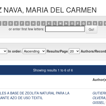
ÍAZ NAVA, MARIA DEL CARMEN
C
D
E
F
G
H
I
J
K
L
M
N
O
P
Q
R
S
T
or enter first few letters:
In order:
Results/Page
Authors/Record
Showing results 1 to 6 of 6
Author(
ES A BASE DE ZEOLITA NATURAL PARA LA
GUTIERR
ANTE AZO DE USO TEXTIL
OLVERA
GISSEL