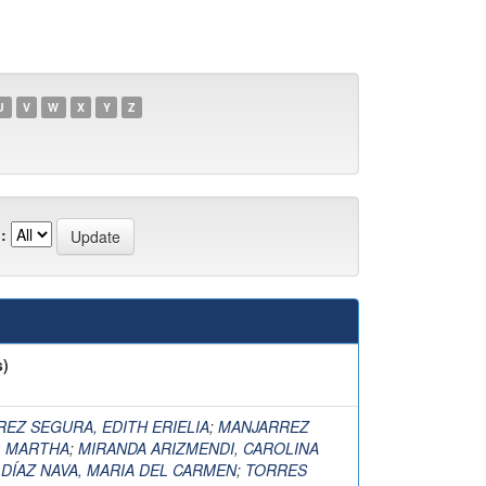
U
V
W
X
Y
Z
:
s)
EZ SEGURA, EDITH ERIELIA
;
MANJARREZ
, MARTHA
;
MIRANDA ARIZMENDI, CAROLINA
;
DÍAZ NAVA, MARIA DEL CARMEN
;
TORRES