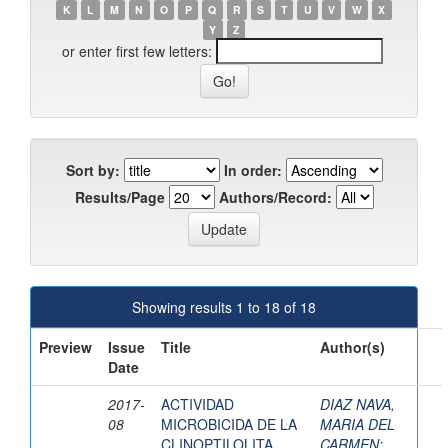
K
L
M
N
O
P
Q
R
S
T
U
V
W
X
Y
Z
or enter first few letters:
Sort by:
In order:
Results/Page
Authors/Record:
Showing results 1 to 18 of 18
Preview
Issue
Title
Author(s)
Date
2017-
ACTIVIDAD
DIAZ NAVA,
08
MICROBICIDA DE LA
MARIA DEL
CLINOPTILOLITA
CARMEN
;