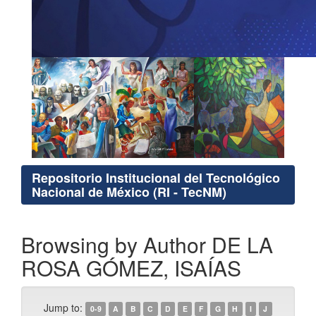
Repositorio Institucional del Tecnológico
Nacional de México (RI - TecNM)
Browsing by Author DE LA
ROSA GÓMEZ, ISAÍAS
Jump to:
0-9
A
B
C
D
E
F
G
H
I
J