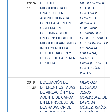
2018-
EFECTO
MURO URISTA,
11
MICROBICIDA DE
CLAUDIA
UNA ZEOLITA
ROSARIO
;
ACONDICIONADA
BURROLA
CON PLATA EN UN
AGUILAR,
SISTEMA EN
CRISTINA
;
COLUMNA SOBRE
HERNÁNDEZ
UN CONSORCIO DE
BERRIEL, MARIA
MICROORGANISMOS
DEL CONSUELO
;
INCLUYENDO LA
GONZAGA
RECUPERACIÓN Y
GALEANA,
REUSO DE LA PLATA
VÍCTOR
RESIDUAL
ENRIQUE
;
DE LA
ROSA GÓMEZ,
ISAÍAS
2018-
EVALUACIÓN DE
MENDOZA
11-29
DIFERENT ES TASAS
DELGADO,
DE AIREACIÓN Y DE
JESÚS
AGENTE DE CARGA
GUADALUPE
;
DE
EN EL PROCESO DE
LA ROSA
DEGRADACIÓN DE
GÓMEZ, ISAÍAS
;