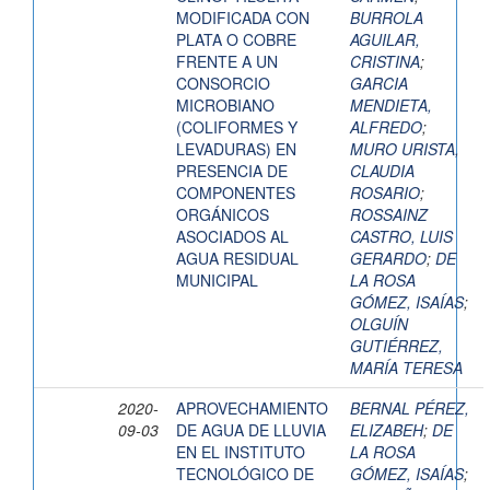
MODIFICADA CON
BURROLA
PLATA O COBRE
AGUILAR,
FRENTE A UN
CRISTINA
;
CONSORCIO
GARCIA
MICROBIANO
MENDIETA,
(COLIFORMES Y
ALFREDO
;
LEVADURAS) EN
MURO URISTA,
PRESENCIA DE
CLAUDIA
COMPONENTES
ROSARIO
;
ORGÁNICOS
ROSSAINZ
ASOCIADOS AL
CASTRO, LUIS
AGUA RESIDUAL
GERARDO
;
DE
MUNICIPAL
LA ROSA
GÓMEZ, ISAÍAS
;
OLGUÍN
GUTIÉRREZ,
MARÍA TERESA
2020-
APROVECHAMIENTO
BERNAL PÉREZ,
09-03
DE AGUA DE LLUVIA
ELIZABEH
;
DE
EN EL INSTITUTO
LA ROSA
TECNOLÓGICO DE
GÓMEZ, ISAÍAS
;