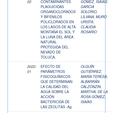
02
CONTAMINANTES
GÓMEZ, ISAÍAS
;
PLAGUICIDAS
GARCIA
ORGANOCLORADOS
SOLORIO,
Y BIFENILOS
LILIANA
;
MURO
POLICLORADOS EN
URISTA,
LOS LAGOS DE ALTA
CLAUDIA
MONTAÑA EL SOL Y
ROSARIO
LA LUNA DEL ÁREA
NATURAL
PROTEGIDA DEL
NEVADO DE
TOLUCA.
2022-
EFECTO DE
OLGUÍN
01
PARÁMETROS
GUTIÉRREZ,
FISICOQUÍMICOS
MARÍA TERESA
;
QUE DETERMINAN
ALBARRÁN
LA CALIDAD DEL
CALZONZIN,
AGUA SOBRE LA
MARTHA
;
DE LA
ACCIÓN
ROSA GÓMEZ,
BACTERICIDA DE
ISAÍAS
LAS ZEOLITAS -Ag