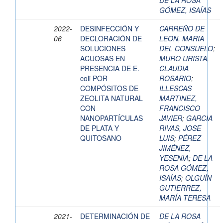
DE LA ROSA
GÓMEZ, ISAÍAS
2022-
DESINFECCIÓN Y
CARREÑO DE
06
DECLORACIÓN DE
LEON, MARIA
SOLUCIONES
DEL CONSUELO
;
ACUOSAS EN
MURO URISTA,
PRESENCIA DE E.
CLAUDIA
coli POR
ROSARIO
;
COMPÓSITOS DE
ILLESCAS
ZEOLITA NATURAL
MARTINEZ,
CON
FRANCISCO
NANOPARTÍCULAS
JAVIER
;
GARCIA
DE PLATA Y
RIVAS, JOSE
QUITOSANO
LUIS
;
PÉREZ
JIMÉNEZ,
YESENIA
;
DE LA
ROSA GÓMEZ,
ISAÍAS
;
OLGUÍN
GUTIERREZ,
MARÍA TERESA
2021-
DETERMINACIÓN DE
DE LA ROSA