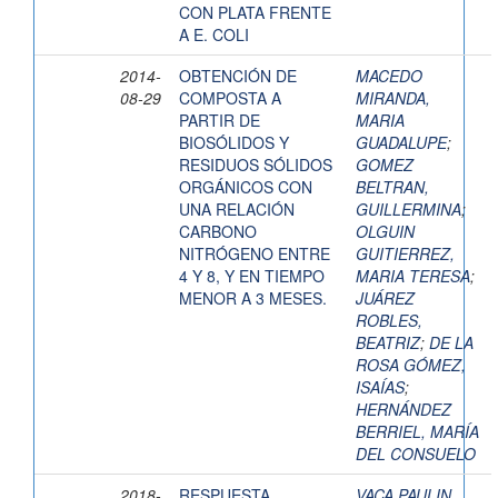
CON PLATA FRENTE
A E. COLI
2014-
OBTENCIÓN DE
MACEDO
08-29
COMPOSTA A
MIRANDA,
PARTIR DE
MARIA
BIOSÓLIDOS Y
GUADALUPE
;
RESIDUOS SÓLIDOS
GOMEZ
ORGÁNICOS CON
BELTRAN,
UNA RELACIÓN
GUILLERMINA
;
CARBONO
OLGUIN
NITRÓGENO ENTRE
GUITIERREZ,
4 Y 8, Y EN TIEMPO
MARIA TERESA
;
MENOR A 3 MESES.
JUÁREZ
ROBLES,
BEATRIZ
;
DE LA
ROSA GÓMEZ,
ISAÍAS
;
HERNÁNDEZ
BERRIEL, MARÍA
DEL CONSUELO
2018-
RESPUESTA
VACA PAULIN,