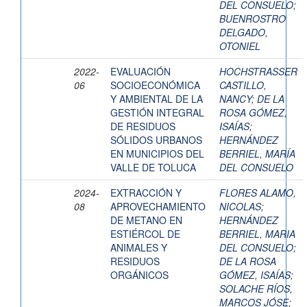
DEL CONSUELO
;
BUENROSTRO
DELGADO,
OTONIEL
2022-
EVALUACIÓN
HOCHSTRASSER
06
SOCIOECONÓMICA
CASTILLO,
Y AMBIENTAL DE LA
NANCY
;
DE LA
GESTIÓN INTEGRAL
ROSA GÓMEZ,
DE RESIDUOS
ISAÍAS
;
SÓLIDOS URBANOS
HERNÁNDEZ
EN MUNICIPIOS DEL
BERRIEL, MARÍA
VALLE DE TOLUCA
DEL CONSUELO
2024-
EXTRACCIÓN Y
FLORES ALAMO,
08
APROVECHAMIENTO
NICOLAS
;
DE METANO EN
HERNÁNDEZ
ESTIÉRCOL DE
BERRIEL, MARIA
ANIMALES Y
DEL CONSUELO
;
RESIDUOS
DE LA ROSA
ORGÁNICOS
GÓMEZ, ISAÍAS
;
SOLACHE RÍOS,
MARCOS JÓSE
;