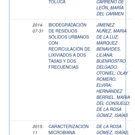
TOLUCA
CARREÑO DE
LEÓN, MARÍA
DEL CARMEN
2014-
BIODEGRADACIÓN
JIMENEZ
07-31
DE RESIDUOS
NUÑEZ, MARIA
SÓLIDOS URBANOS
DE LA LUZ
;
CON
MARQUEZ
RECIRCULACIÓN DE
BENAVIDES,
LIXIVIADOS A DOS
LILIANA
;
TASAS Y DOS
BUENROSTRO
FRECUENCIAS
DELGADO,
OTONIEL
;
OLAY
ROMERO,
ELVIRA
;
HERNÁNDEZ
BERRIEL, MARIA
DEL CONSUELO
;
DE LA ROSA
GÓMEZ, ISAÍAS
2015-
CARACTERIZACIÓN
DE LA ROSA
11
MICROBIANA
GÓMEZ, ISAÍAS
;