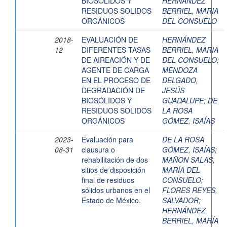
BIOSÓLIDOS Y
HERNÁNDEZ
RESIDUOS SOLIDOS
BERRIEL, MARIA
ORGÁNICOS
DEL CONSUELO
2018-
EVALUACIÓN DE
HERNÁNDEZ
12
DIFERENTES TASAS
BERRIEL, MARIA
DE AIREACIÓN Y DE
DEL CONSUELO
;
AGENTE DE CARGA
MENDOZA
EN EL PROCESO DE
DELGADO,
DEGRADACIÓN DE
JESÚS
BIOSÓLIDOS Y
GUADALUPE
;
DE
RESIDUOS SOLIDOS
LA ROSA
ORGÁNICOS
GÓMEZ, ISAÍAS
2023-
Evaluación para
DE LA ROSA
08-31
clausura o
GÓMEZ, ISAÍAS
;
rehabilitación de dos
MAÑON SALAS,
sitios de disposición
MARÍA DEL
final de residuos
CONSUELO
;
sólidos urbanos en el
FLORES REYES,
Estado de México.
SALVADOR
;
HERNÁNDEZ
BERRIEL, MARÍA