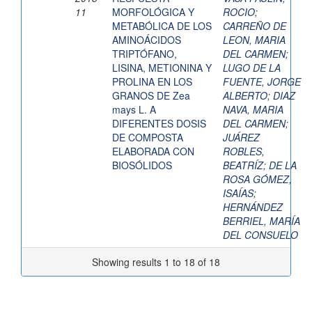
11
MORFOLÓGICA Y
ROCIO
;
METABÓLICA DE LOS
CARREÑO DE
AMINOÁCIDOS
LEON, MARIA
TRIPTÓFANO,
DEL CARMEN
;
LISINA, METIONINA Y
LUGO DE LA
PROLINA EN LOS
FUENTE, JORGE
GRANOS DE Zea
ALBERTO
;
DIAZ
mays L. A
NAVA, MARIA
DIFERENTES DOSIS
DEL CARMEN
;
DE COMPOSTA
JUÁREZ
ELABORADA CON
ROBLES,
BIOSÓLIDOS
BEATRÍZ
;
DE LA
ROSA GÓMEZ,
ISAÍAS
;
HERNÁNDEZ
BERRIEL, MARÍA
DEL CONSUELO
Showing results 1 to 18 of 18