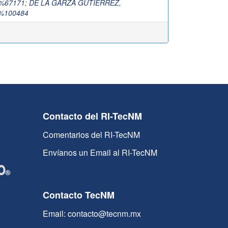
%67171
;
DE LA GARZA GUTIERREZ,
%100484
Contacto del RI-TecNM
Comentarios del RI-TecNM
Envíanos un Email al RI-TecNM
Contacto TecNM
Email: contacto@tecnm.mx