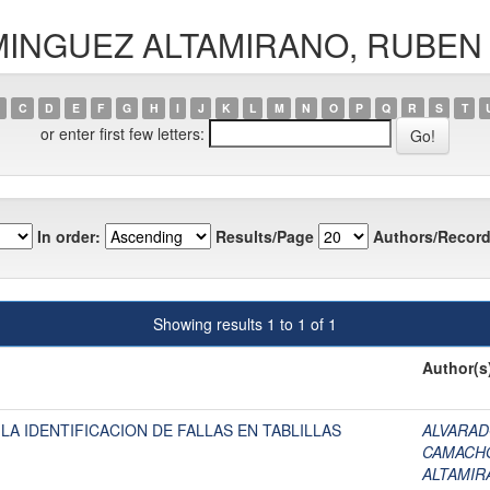
DOMINGUEZ ALTAMIRANO, RUBE
C
D
E
F
G
H
I
J
K
L
M
N
O
P
Q
R
S
T
or enter first few letters:
In order:
Results/Page
Authors/Record
Showing results 1 to 1 of 1
Author(s
LA IDENTIFICACION DE FALLAS EN TABLILLAS
ALVARAD
CAMACHO
ALTAMIR