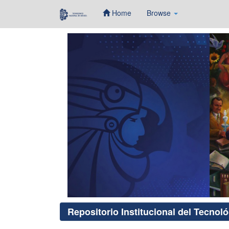
Home
Browse
Skip
navigation
Repositorio Institucional del Tecnol