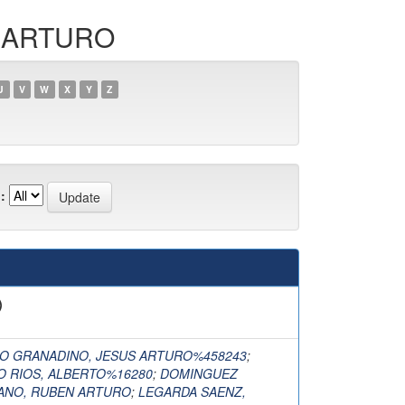
N ARTURO
U
V
W
X
Y
Z
:
)
O GRANADINO, JESUS ARTURO%458243
;
 RIOS, ALBERTO%16280
;
DOMINGUEZ
ANO, RUBEN ARTURO
;
LEGARDA SAENZ,