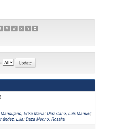
U
V
W
X
Y
Z
:
)
o Mandujano, Erika María
;
Diaz Cano, Luis Manuel
;
nández, Lilia
;
Daza Merino, Rosalia