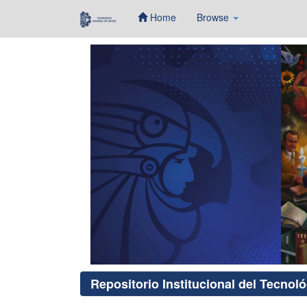
Home
Browse
Skip
navigation
Repositorio Institucional del Tecnol