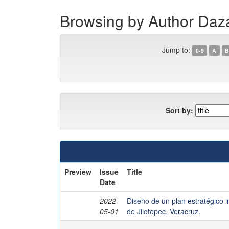
Browsing by Author Daza
Jump to:
0-9
A
B
Sort by:
Preview
Issue
Title
Date
2022-
Diseño de un plan estratégico i
05-01
de Jilotepec, Veracruz.