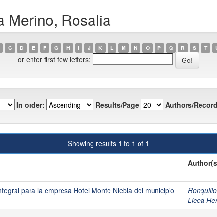
 Merino, Rosalia
C
D
E
F
G
H
I
J
K
L
M
N
O
P
Q
R
S
T
or enter first few letters:
In order:
Results/Page
Authors/Record
Showing results 1 to 1 of 1
Author(s
ntegral para la empresa Hotel Monte Niebla del municipio
Ronquill
Licea Her