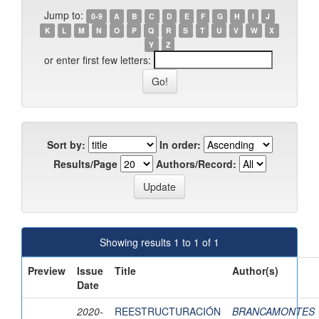
Jump to:
0-9
A
B
C
D
E
F
G
H
I
J
K
L
M
N
O
P
Q
R
S
T
U
V
W
X
Y
Z
or enter first few letters:
Sort by:
In order:
Results/Page
Authors/Record:
Showing results 1 to 1 of 1
Preview
Issue
Title
Author(s)
Date
2020-
REESTRUCTURACIÓN
BRANCAMONTES