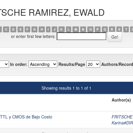
RITSCHE RAMIREZ, EWALD
C
D
E
F
G
H
I
J
K
L
M
N
O
P
Q
R
S
T
or enter first few letters:
In order:
Results/Page
Authors/Record
Showing results 1 to 1 of 1
Author(s)
es TTL y CMOS de Bajo Costo
FRITSCHE
Karina#D