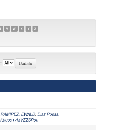
U
V
W
X
Y
Z
:
 RAMIREZ, EWALD
;
Diaz Rosas,
IRK800517MVZZSR06