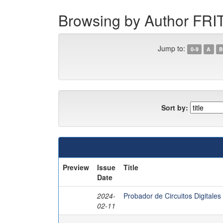
Browsing by Author F
Jump to:
0-9
A
B
Sort by:
Preview
Issue
Title
Date
2024-
Probador de Circuitos Digital
02-11