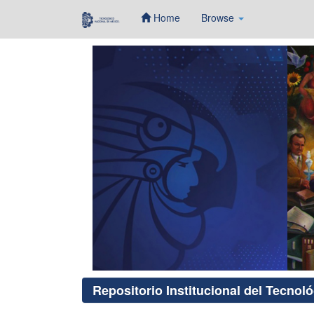
Home
Browse
Skip
navigation
Repositorio Institucional del Tecnol