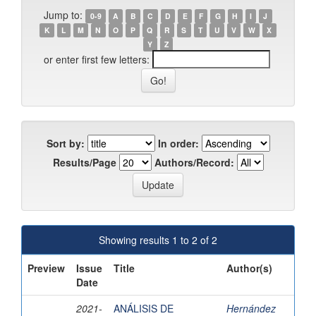
Jump to:
0-9
A
B
C
D
E
F
G
H
I
J
K
L
M
N
O
P
Q
R
S
T
U
V
W
X
Y
Z
or enter first few letters:
Sort by:
In order:
Results/Page
Authors/Record:
Showing results 1 to 2 of 2
Preview
Issue
Title
Author(s)
Date
2021-
ANÁLISIS DE
Hernández