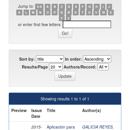
Jump to:
0-9
A
B
C
D
E
F
G
H
I
J
K
L
M
N
O
P
Q
R
S
T
U
V
W
X
Y
Z
or enter first few letters:
Sort by:
In order:
Results/Page
Authors/Record:
Showing results 1 to 1 of 1
Preview
Issue
Title
Author(s)
Date
2015-
Aplicación para
GALICIA REYES,