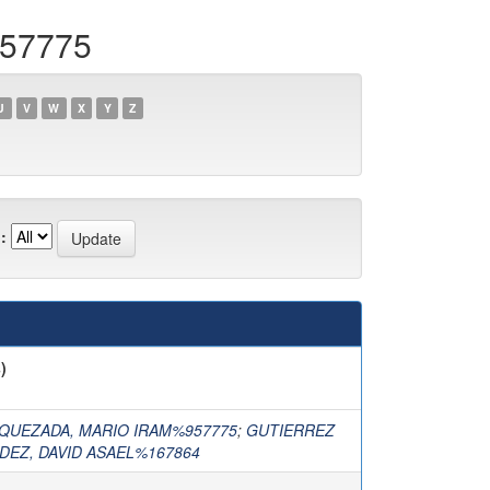
957775
U
V
W
X
Y
Z
:
)
QUEZADA, MARIO IRAM%957775
;
GUTIERREZ
EZ, DAVID ASAEL%167864