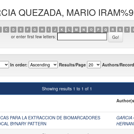
GARCIA QUEZADA, MARIO IRAM%
C
D
E
F
G
H
I
J
K
L
M
N
O
P
Q
R
S
T
or enter first few letters:
In order:
Results/Page
Authors/Record
Showing results 1 to 1 of 1
Author(s
DICAS PARA LA EXTRACCION DE BIOMARCADORES
GARCIA 
OCAL BYNARY PATTERN
HERNAND