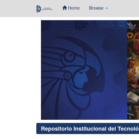
Home
Browse
Skip
navigation
Repositorio Institucional del Tecnol