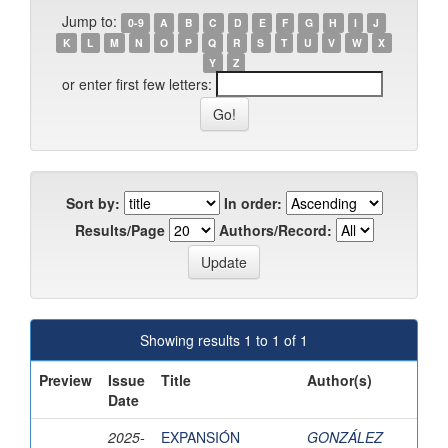
Jump to:
0-9
A
B
C
D
E
F
G
H
I
J
K
L
M
N
O
P
Q
R
S
T
U
V
W
X
Y
Z
or enter first few letters:
Sort by:
In order:
Results/Page
Authors/Record:
Showing results 1 to 1 of 1
Preview
Issue
Title
Author(s)
Date
2025-
EXPANSIÓN
GONZÁLEZ