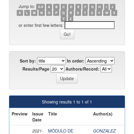
Jump to:
0-9
A
B
C
D
E
F
G
H
I
J
K
L
M
N
O
P
Q
R
S
T
U
V
W
X
Y
Z
or enter first few letters:
Sort by:
In order:
Results/Page
Authors/Record:
Showing results 1 to 1 of 1
Preview
Issue
Title
Author(s)
Date
2021-
MÓDULO DE
GONZALEZ