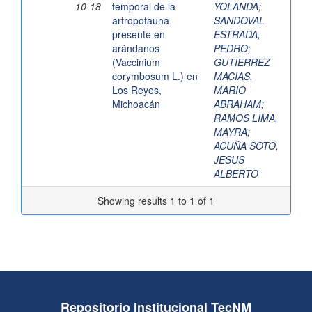
10-18
temporal de la
YOLANDA
;
artropofauna
SANDOVAL
presente en
ESTRADA,
arándanos
PEDRO
;
(Vaccinium
GUTIERREZ
corymbosum L.) en
MACIAS,
Los Reyes,
MARIO
Michoacán
ABRAHAM
;
RAMOS LIMA,
MAYRA
;
ACUÑA SOTO,
JESUS
ALBERTO
Showing results 1 to 1 of 1
Repositorio Institucional TecNM