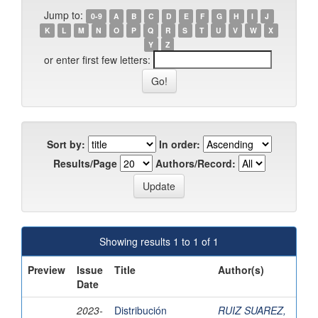
Jump to:
0-9
A
B
C
D
E
F
G
H
I
J
K
L
M
N
O
P
Q
R
S
T
U
V
W
X
Y
Z
or enter first few letters:
Sort by:
In order:
Results/Page
Authors/Record:
Showing results 1 to 1 of 1
Preview
Issue
Title
Author(s)
Date
2023-
Distribución
RUIZ SUAREZ,