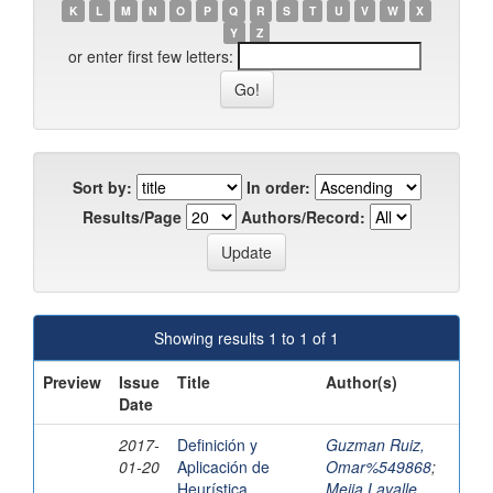
K
L
M
N
O
P
Q
R
S
T
U
V
W
X
Y
Z
or enter first few letters:
Sort by:
In order:
Results/Page
Authors/Record:
Showing results 1 to 1 of 1
Preview
Issue
Title
Author(s)
Date
2017-
Definición y
Guzman Ruiz,
01-20
Aplicación de
Omar%549868
;
Heurística
Mejia Lavalle,