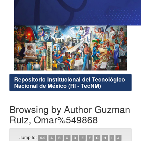
Repositorio Institucional del Tecnológico
Nacional de México (RI - TecNM)
Browsing by Author Guzman
Ruiz, Omar%549868
Jump to:
0-9
A
B
C
D
E
F
G
H
I
J