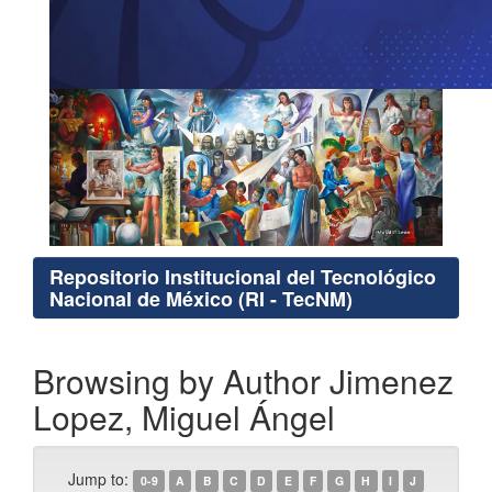
Repositorio Institucional del Tecnológico
Nacional de México (RI - TecNM)
Browsing by Author Jimenez
Lopez, Miguel Ángel
Jump to:
0-9
A
B
C
D
E
F
G
H
I
J