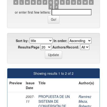
K
L
M
N
O
P
Q
R
S
T
U
V
W
X
Y
Z
or enter first few letters:
Sort by:
In order:
Results/Page
Authors/Record:
Showing results 1 to 2 of 2
Preview
Issue
Title
Author(s)
Date
2007-
PROPUESTA DE UN
Ramirez
11
SISTEMA DE
Meza,
CONVERSIÓN DE
Roberto
;