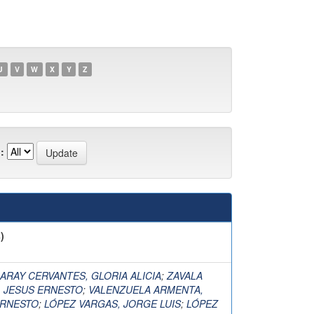
U
V
W
X
Y
Z
:
)
RAY CERVANTES, GLORIA ALICIA
;
ZAVALA
 JESUS ERNESTO
;
VALENZUELA ARMENTA,
ERNESTO
;
LÓPEZ VARGAS, JORGE LUIS
;
LÓPEZ