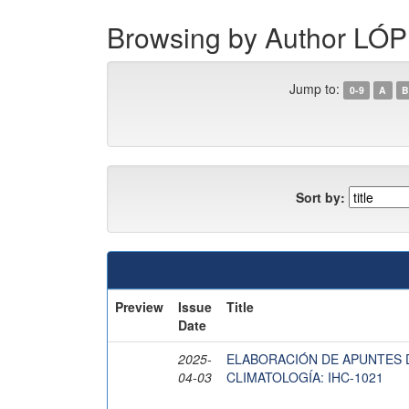
Browsing by Author L
Jump to:
0-9
A
B
Sort by:
Preview
Issue
Title
Date
2025-
ELABORACIÓN DE APUNTES D
04-03
CLIMATOLOGÍA: IHC-1021