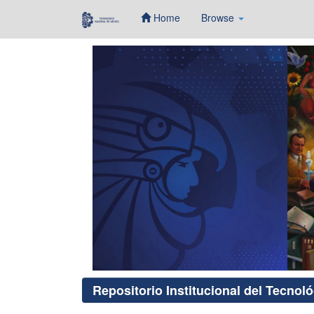
Home
Browse
Skip
navigation
Repositorio Institucional del Tecnol