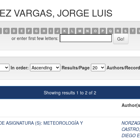
ÓPEZ VARGAS, JORGE LUIS
C
D
E
F
G
H
I
J
K
L
M
N
O
P
Q
R
S
T
or enter first few letters:
In order:
Results/Page
Authors/Record
Showing results 1 to 2 of 2
Author(s
E ASIGNATURA (S): METEOROLOGÍA Y
NORZAGA
CASTRO,
DIEGO 