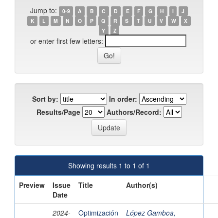
Jump to:
0-9
A
B
C
D
E
F
G
H
I
J
K
L
M
N
O
P
Q
R
S
T
U
V
W
X
Y
Z
or enter first few letters:
Sort by:
In order:
Results/Page
Authors/Record:
Showing results 1 to 1 of 1
Preview
Issue
Title
Author(s)
Date
2024-
Optimización
López Gamboa,