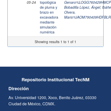
05-24
topológica
Genaro%LOGG760429HMC
de pluma y
Bobadilla López, Ángel
;
Ibáñe
brazo en
Olvera,
excavadora
Mario%IAOM790409HDFBLR
mediante
simulación
numérica
Showing results 1 to 1 of 1
Repositorio Institucional TecNM
Dirección
Av. Universidad 1200, Xoco, Benito Juárez, 03330
Ciudad de México, CDMX.